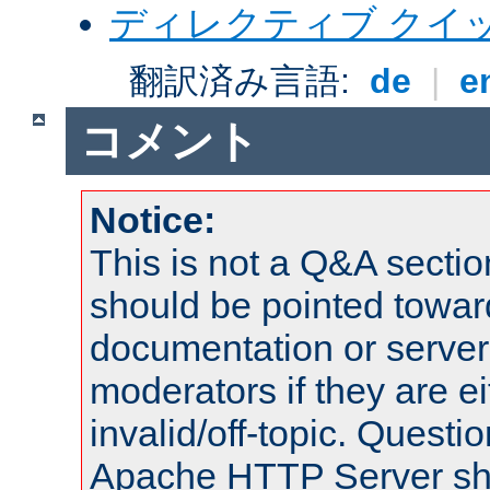
ディレクティブ クイ
翻訳済み言語:
de
|
e
コメント
Notice:
This is not a Q&A sect
should be pointed towar
documentation or serve
moderators if they are 
invalid/off-topic. Quest
Apache HTTP Server shou