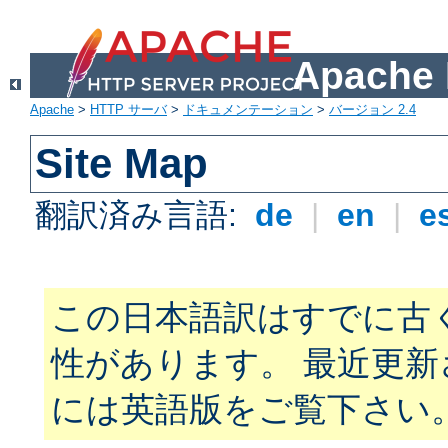
Apach
Apache
>
HTTP サーバ
>
ドキュメンテーション
>
バージョン 2.4
Site Map
翻訳済み言語:
de
|
en
|
e
この日本語訳はすでに古
性があります。 最近更
には英語版をご覧下さい