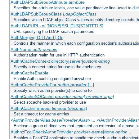
AuthLDAPSubGroupAttribute
attribute
Specifies the attribute labels, one value per directive line, used to d
AuthLDAPSubGroupClass
LdapObjectClass
Specifies which LDAP objectClass values identify directory objects t
AuthLDAPURL
url
[NONE|SSL|TLS|STARTTLS]
URL specifying the LDAP search parameters
AuthMerging Off | And | Or
Controls the manner in which each configuration section's authorizatio
AuthName
auth-domain
Authorization realm for use in HTTP authentication
AuthnCacheContext directory|server|
custom-string
Specify a context string for use in the cache key
AuthnCacheEnable
Enable Authn caching configured anywhere
AuthnCacheProvideFor
authn-provider
[...]
Specify which authn provider(s) to cache for
AuthnCacheSOCache
provider-name[:provider-args]
Select socache backend provider to use
AuthnCacheTimeout
timeout
(seconds)
Set a timeout for cache entries
<AuthnProviderAlias
baseProvider Alias
> ... </AuthnProviderAlias
Enclose a group of directives that represent an extension of a base au
AuthnzFcgiCheckAuthnProvider
provider-name
|
option
...
None
Enables a FastCGI application to handle the check_authn authenticat