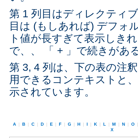
第 1 列目はディレクティブ
目は (もしあれば) デフ
ト値が長すぎて表示しきれ
で、、 「 + 」で続きが
第 3, 4 列は、下の表の
用できるコンテキストと、
示されています。
A
|
B
|
C
|
D
|
E
|
F
|
G
|
H
|
I
|
K
|
L
|
M
|
N
|
O
X