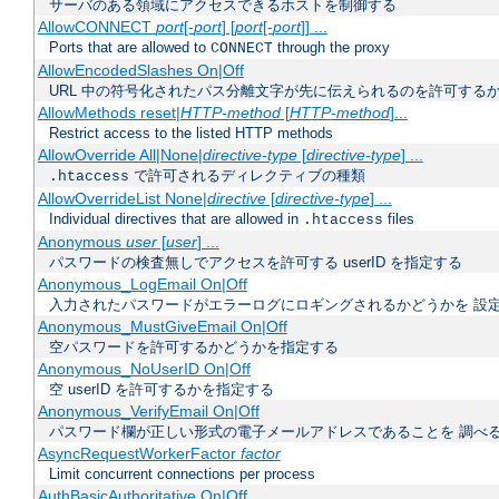
サーバのある領域にアクセスできるホストを制御する
AllowCONNECT
port
[-
port
] [
port
[-
port
]] ...
Ports that are allowed to
through the proxy
CONNECT
AllowEncodedSlashes On|Off
URL 中の符号化されたパス分離文字が先に伝えられるのを許可するか
AllowMethods reset|
HTTP-method
[
HTTP-method
]...
Restrict access to the listed HTTP methods
AllowOverride All|None|
directive-type
[
directive-type
] ...
で許可されるディレクティブの種類
.htaccess
AllowOverrideList None|
directive
[
directive-type
] ...
Individual directives that are allowed in
files
.htaccess
Anonymous
user
[
user
] ...
パスワードの検査無しでアクセスを許可する userID を指定する
Anonymous_LogEmail On|Off
入力されたパスワードがエラーログにロギングされるかどうかを 設
Anonymous_MustGiveEmail On|Off
空パスワードを許可するかどうかを指定する
Anonymous_NoUserID On|Off
空 userID を許可するかを指定する
Anonymous_VerifyEmail On|Off
パスワード欄が正しい形式の電子メールアドレスであることを 調べ
AsyncRequestWorkerFactor
factor
Limit concurrent connections per process
AuthBasicAuthoritative On|Off