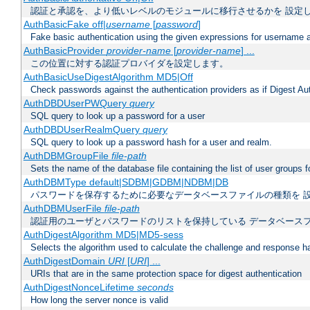
認証と承認を、より低いレベルのモジュールに移行させるかを 設定
AuthBasicFake off|
username
[
password
]
Fake basic authentication using the given expressions for username
AuthBasicProvider
provider-name
[
provider-name
] ...
この位置に対する認証プロバイダを設定します。
AuthBasicUseDigestAlgorithm MD5|Off
Check passwords against the authentication providers as if Digest Aut
AuthDBDUserPWQuery
query
SQL query to look up a password for a user
AuthDBDUserRealmQuery
query
SQL query to look up a password hash for a user and realm.
AuthDBMGroupFile
file-path
Sets the name of the database file containing the list of user groups f
AuthDBMType default|SDBM|GDBM|NDBM|DB
パスワードを保存するために必要なデータベースファイルの種類を 
AuthDBMUserFile
file-path
認証用のユーザとパスワードのリストを保持している データベース
AuthDigestAlgorithm MD5|MD5-sess
Selects the algorithm used to calculate the challenge and response ha
AuthDigestDomain
URI
[
URI
] ...
URIs that are in the same protection space for digest authentication
AuthDigestNonceLifetime
seconds
How long the server nonce is valid