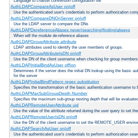
Language to charset conversion configuration file
AuthLDAPCompareAsUser on|off
Use the authenticated user's credentials to perform authorization co
AuthLDAPCompareDNOnServer on|off
Use the LDAP server to compare the DNs
AuthLDAPDereferenceAliases never|searching|finding|always
When will the module de-reference aliases
AuthLDAPGroupAttribute
attribute
LDAP attributes used to identify the user members of groups.
AuthLDAPGroupAttributeIsDN on|off
Use the DN of the client username when checking for group members
AuthLDAPInitialBindAsUser off|on
Determines if the server does the initial DN lookup using the basic a
for the server
AuthLDAPInitialBindPattern
regex
substitution
Specifies the transformation of the basic authentication username to
AuthLDAPMaxSubGroupDepth
Number
Specifies the maximum sub-group nesting depth that will be evaluated
AuthLDAPRemoteUserAttribute uid
Use the value of the attribute returned during the user query to se
AuthLDAPRemoteUserIsDN on|off
Use the DN of the client username to set the REMOTE_USER environ
AuthLDAPSearchAsUser on|off
Use the authenticated user's credentials to perform authorization sea