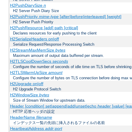
H2PushDiarySize
n
H2 Server Push Diary Size
H2PushPriority
mime-type
[after|before|interleaved] [weight]
H2 Server Push Priority
H2PushResource [add] path [critical]
Declares resources for early pushing to the client
H2SerializeHeaders on|off
Serialize Request/Response Processing Switch
H2StreamMaxMemSize
bytes
Maximum amount of output data buffered per stream.
H2TLSCoolDownSecs
seconds
Configure the number of seconds of idle time on TLS before shrinking
H2TLSWarmUpSize
amount
Configure the number of bytes on TLS connection before doing max w
H2Upgrade on|off
H2 Upgrade Protocol Switch
H2WindowSize
bytes
Size of Stream Window for upstream data.
Header [
condition
] set|append|add|unset|echo
header
[
value
] [ea
HTTP 応答ヘッダの設定
HeaderName
filename
インデックス一覧の先頭に挿入されるファイルの名前
HeartbeatAddress
addr:port