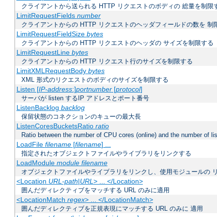
クライアントから送られる HTTP リクエストのボディの 総量を制限
LimitRequestFields
number
クライアントからの HTTP リクエストのヘッダフィールドの数を 制
LimitRequestFieldSize
bytes
クライアントからの HTTP リクエストのヘッダの サイズを制限する
LimitRequestLine
bytes
クライアントからの HTTP リクエスト行のサイズを制限する
LimitXMLRequestBody
bytes
XML 形式のリクエストのボディのサイズを制限する
Listen [
IP-address
:]
portnumber
[
protocol
]
サーバが listen するIP アドレスとポート番号
ListenBacklog
backlog
保留状態のコネクションのキューの最大長
ListenCoresBucketsRatio
ratio
Ratio between the number of CPU cores (online) and the number of lis
LoadFile
filename
[
filename
] ...
指定されたオブジェクトファイルやライブラリをリンクする
LoadModule
module filename
オブジェクトファイルやライブラリをリンクし、使用モジュールの 
<Location
URL-path
|
URL
> ... </Location>
囲んだディレクティブをマッチする URL のみに適用
<LocationMatch
regex
> ... </LocationMatch>
囲んだディレクティブを正規表現にマッチする URL のみに 適用