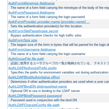
AuthFormMimetype
fieldname
The name of a form field carrying the mimetype of the body of the req
AuthFormPassword
fieldname
The name of a form field carrying the login password
AuthFormProvider
provider-name
[
provider-name
] ...
Sets the authentication provider(s) for this location
AuthFormSitePassphrase
secret
Bypass authentication checks for high traffic sites
AuthFormSize
size
The largest size of the form in bytes that will be parsed for the login d
AuthFormUsername
fieldname
The name of a form field carrying the login username
AuthGroupFile
file-path
証認に使用するユーザグループの一覧が格納されている、 テキスト
AuthLDAPAuthorizePrefix
prefix
Specifies the prefix for environment variables set during authorization
AuthLDAPBindAuthoritative off|on
Determines if other authentication providers are used when a user can
AuthLDAPBindDN
distinguished-name
Optional DN to use in binding to the LDAP server
AuthLDAPBindPassword
password
Password used in conjunction with the bind DN
AuthLDAPCharsetConfig
file-path