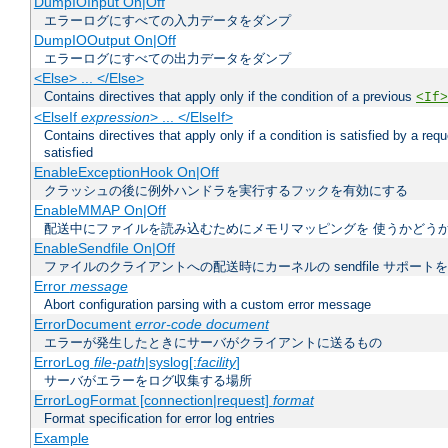
DumpIOInput On|Off
エラーログにすべての入力データをダンプ
DumpIOOutput On|Off
エラーログにすべての出力データをダンプ
<Else> ... </Else>
Contains directives that apply only if the condition of a previous
<If>
<ElseIf
expression
> ... </ElseIf>
Contains directives that apply only if a condition is satisfied by a req
satisfied
EnableExceptionHook On|Off
クラッシュの後に例外ハンドラを実行するフックを有効にする
EnableMMAP On|Off
配送中にファイルを読み込むためにメモリマッピングを 使うかどう
EnableSendfile On|Off
ファイルのクライアントへの配送時にカーネルの sendfile サポート
Error
message
Abort configuration parsing with a custom error message
ErrorDocument
error-code document
エラーが発生したときにサーバがクライアントに送るもの
ErrorLog
file-path
|syslog[:
facility
]
サーバがエラーをログ収集する場所
ErrorLogFormat [connection|request]
format
Format specification for error log entries
Example