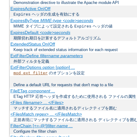
Demonstration directive to illustrate the Apache module API
ExpiresActive On|Off
ヘッダの生成を有効にする
Expires
ExpiresByType
MIME-type
<code>seconds
MIME タイプによって設定される
ヘッダの値
Expires
ExpiresDefault
<code>seconds
期限切れ期日を計算するデフォルトアルゴリズム
ExtendedStatus On|Off
Keep track of extended status information for each request
ExtFilterDefine
filtername
parameters
外部フィルタを定義
ExtFilterOptions
option
[
option
] ...
のオプションを設定
mod_ext_filter
Define a default URL for requests that don't map to a file
FileETag
component
...
ETag HTTP 応答ヘッダを作成するために使用される ファイルの属性
<Files
filename
> ... </Files>
マッチするファイル名に適用されるディレクティブを囲む
<FilesMatch
regex
> ... </FilesMatch>
正規表現にマッチするファイル名に適用される ディレクティブを囲
FilterChain [+=-@!]
filter-name
...
Configure the filter chain