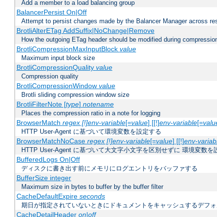
Add a member to a load balancing group
BalancerPersist On|Off
Attempt to persist changes made by the Balancer Manager across res
BrotliAlterETag AddSuffix|NoChange|Remove
How the outgoing ETag header should be modified during compressio
BrotliCompressionMaxInputBlock
value
Maximum input block size
BrotliCompressionQuality
value
Compression quality
BrotliCompressionWindow
value
Brotli sliding compression window size
BrotliFilterNote [
type
]
notename
Places the compression ratio in a note for logging
BrowserMatch
regex [!]env-variable
[=
value
] [[!]
env-variable
[=
valu
HTTP User-Agent に基づいて環境変数を設定する
BrowserMatchNoCase
regex [!]env-variable
[=
value
] [[!]
env-variab
HTTP User-Agent に基づいて大文字小文字を区別せずに 環境変数
BufferedLogs On|Off
ディスクに書き出す前にメモリにログエントリをバッファする
BufferSize integer
Maximum size in bytes to buffer by the buffer filter
CacheDefaultExpire
seconds
期日が指定されていないときにドキュメントをキャッシュするデフォ
CacheDetailHeader
on|off