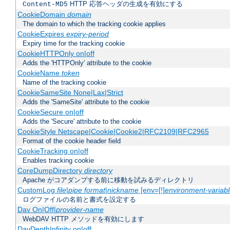
HTTP 応答ヘッダの生成を有効にする
Content-MD5
CookieDomain
domain
The domain to which the tracking cookie applies
CookieExpires
expiry-period
Expiry time for the tracking cookie
CookieHTTPOnly on|off
Adds the 'HTTPOnly' attribute to the cookie
CookieName
token
Name of the tracking cookie
CookieSameSite None|Lax|Strict
Adds the 'SameSite' attribute to the cookie
CookieSecure on|off
Adds the 'Secure' attribute to the cookie
CookieStyle Netscape|Cookie|Cookie2|RFC2109|RFC2965
Format of the cookie header field
CookieTracking on|off
Enables tracking cookie
CoreDumpDirectory
directory
Apache がコアダンプする前に移動を試みるディレクトリ
CustomLog
file
|
pipe
format
|
nickname
[env=[!]
environment-variab
ログファイルの名前と書式を設定する
Dav On|Off|
provider-name
WebDAV HTTP メソッドを有効にします
DavDepthInfinity on|off