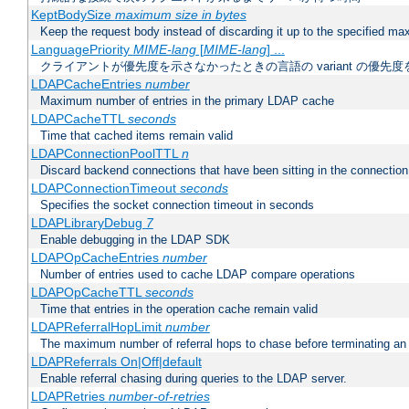
KeptBodySize
maximum size in bytes
Keep the request body instead of discarding it up to the specified ma
LanguagePriority
MIME-lang
[
MIME-lang
] ...
クライアントが優先度を示さなかったときの言語の variant の優先度
LDAPCacheEntries
number
Maximum number of entries in the primary LDAP cache
LDAPCacheTTL
seconds
Time that cached items remain valid
LDAPConnectionPoolTTL
n
Discard backend connections that have been sitting in the connection
LDAPConnectionTimeout
seconds
Specifies the socket connection timeout in seconds
LDAPLibraryDebug
7
Enable debugging in the LDAP SDK
LDAPOpCacheEntries
number
Number of entries used to cache LDAP compare operations
LDAPOpCacheTTL
seconds
Time that entries in the operation cache remain valid
LDAPReferralHopLimit
number
The maximum number of referral hops to chase before terminating a
LDAPReferrals On|Off|default
Enable referral chasing during queries to the LDAP server.
LDAPRetries
number-of-retries