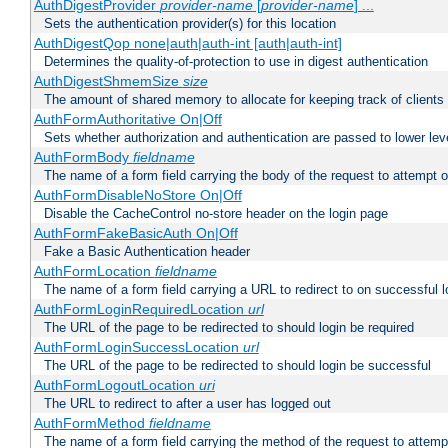
AuthDigestProvider
provider-name
[
provider-name
] ...
Sets the authentication provider(s) for this location
AuthDigestQop none|auth|auth-int [auth|auth-int]
Determines the quality-of-protection to use in digest authentication
AuthDigestShmemSize
size
The amount of shared memory to allocate for keeping track of clients
AuthFormAuthoritative On|Off
Sets whether authorization and authentication are passed to lower le
AuthFormBody
fieldname
The name of a form field carrying the body of the request to attempt 
AuthFormDisableNoStore On|Off
Disable the CacheControl no-store header on the login page
AuthFormFakeBasicAuth On|Off
Fake a Basic Authentication header
AuthFormLocation
fieldname
The name of a form field carrying a URL to redirect to on successful l
AuthFormLoginRequiredLocation
url
The URL of the page to be redirected to should login be required
AuthFormLoginSuccessLocation
url
The URL of the page to be redirected to should login be successful
AuthFormLogoutLocation
uri
The URL to redirect to after a user has logged out
AuthFormMethod
fieldname
The name of a form field carrying the method of the request to attemp