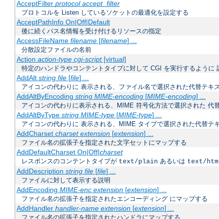
AcceptFilter
protocol
accept_filter
プロトコルを Listen しているソケットの最適化を設定する
AcceptPathInfo On|Off|Default
後に続くパス名情報を受け付けるリソースの指定
AccessFileName
filename
[
filename
] ...
分散設定ファイルの名前
Action
action-type
cgi-script
[virtual]
特定のハンドラやコンテントタイプに対して CGI を実行するように 
AddAlt
string
file
[
file
] ...
アイコンの代わりに 表示される、ファイル名で選択された代替テキ
AddAltByEncoding
string
MIME-encoding
[
MIME-encoding
] ...
アイコンの代わりに表示される、MIME 符号化方法で選択された 代
AddAltByType
string
MIME-type
[
MIME-type
] ...
アイコンの代わりに 表示される、MIME タイプで選択された代替テ
AddCharset
charset
extension
[
extension
] ...
ファイル名の拡張子を指定された文字セットにマップする
AddDefaultCharset On|Off|
charset
レスポンスのコンテントタイプが
あるいは
text/plain
text/htm
AddDescription
string
file
[
file
] ...
ファイルに対して表示する説明
AddEncoding
MIME-enc
extension
[
extension
] ...
ファイル名の拡張子を指定されたエンコーディング にマップする
AddHandler
handler-name
extension
[
extension
] ...
ファイル名の拡張子を指定されたハンドラにマップする