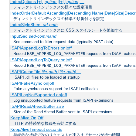
IndexOptions [+|-]
option
[[+|-]
option
] ...
ディレクトリインデックスの様々な設定項目
IndexOrderDefault Ascending|Descending Name|Date|Size|Descri
ディレクトリインデックスの標準の順番付けを設定
IndexStyleSheet
url-path
ディレクトリインデックスに CSS スタイルシートを追加する
InputSed
sed-command
Sed command to filter request data (typically
data)
POST
ISAPIAppendLogToErrors on|off
Record
requests from ISAPI extensio
HSE_APPEND_LOG_PARAMETER
ISAPIAppendLogToQuery on|off
Record
requests from ISAPI extensio
HSE_APPEND_LOG_PARAMETER
ISAPICacheFile
file-path
[
file-path
] ...
ISAPI .dll files to be loaded at startup
ISAPIFakeAsync on|off
Fake asynchronous support for ISAPI callbacks
ISAPILogNotSupported on|off
Log unsupported feature requests from ISAPI extensions
ISAPIReadAheadBuffer
size
Size of the Read Ahead Buffer sent to ISAPI extensions
KeepAlive On|Off
HTTP の持続的な接続を有効にする
KeepAliveTimeout
seconds
持続的な接続で次のリクエストが来るまでサーバが待つ時間