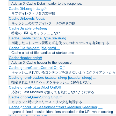
Add an X-Cache-Detail header to the response.
CacheDirLength
length
サブディレクトリ名の文字数
CacheDirLevels
levels
キャッシュのサブディレクトリの深さの数
CacheDisable
url-string
特定の URL をキャッシュしない
CacheEnable
cache_type
url-string
指定したストレージ管理方式を使ってのキャッシュを有効にする
CacheFile
file-path
[
file-path
] ...
Cache a list of file handles at startup time
CacheHeader
on|off
Add an X-Cache header to the response.
CacheIgnoreCacheControl On|Off
キャッシュされているコンテンツを返さないようにクライアントから
CacheIgnoreHeaders
header-string
[
header-string
] ...
指定された HTTP ヘッダをキャッシュに保存しない。
CacheIgnoreNoLastMod On|Off
応答に Last Modified が無くても気にしないようにする
CacheIgnoreQueryString On|Off
キャッシュ時にクエリーストリングを無視する
CacheIgnoreURLSessionIdentifiers
identifier
[
identifier
] ...
Ignore defined session identifiers encoded in the URL when caching