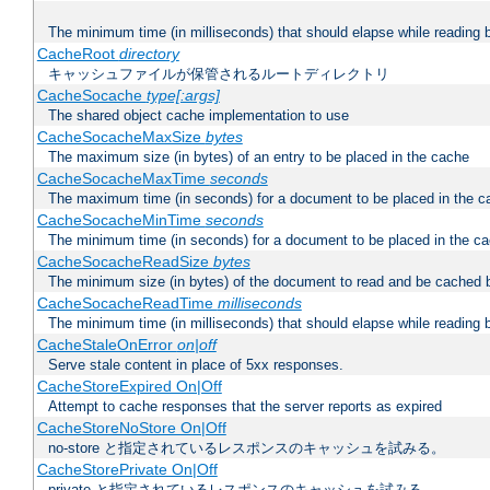
The minimum time (in milliseconds) that should elapse while reading 
CacheRoot
directory
キャッシュファイルが保管されるルートディレクトリ
CacheSocache
type[:args]
The shared object cache implementation to use
CacheSocacheMaxSize
bytes
The maximum size (in bytes) of an entry to be placed in the cache
CacheSocacheMaxTime
seconds
The maximum time (in seconds) for a document to be placed in the c
CacheSocacheMinTime
seconds
The minimum time (in seconds) for a document to be placed in the c
CacheSocacheReadSize
bytes
The minimum size (in bytes) of the document to read and be cached 
CacheSocacheReadTime
milliseconds
The minimum time (in milliseconds) that should elapse while reading 
CacheStaleOnError
on|off
Serve stale content in place of 5xx responses.
CacheStoreExpired On|Off
Attempt to cache responses that the server reports as expired
CacheStoreNoStore On|Off
no-store と指定されているレスポンスのキャッシュを試みる。
CacheStorePrivate On|Off
private と指定されているレスポンスのキャッシュを試みる。