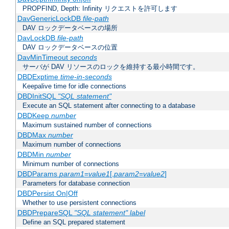
PROPFIND, Depth: Infinity リクエストを許可します
DavGenericLockDB
file-path
DAV ロックデータベースの場所
DavLockDB
file-path
DAV ロックデータベースの位置
DavMinTimeout
seconds
サーバが DAV リソースのロックを維持する最小時間です。
DBDExptime
time-in-seconds
Keepalive time for idle connections
DBDInitSQL
"SQL statement"
Execute an SQL statement after connecting to a database
DBDKeep
number
Maximum sustained number of connections
DBDMax
number
Maximum number of connections
DBDMin
number
Minimum number of connections
DBDParams
param1
=
value1
[,
param2
=
value2
]
Parameters for database connection
DBDPersist On|Off
Whether to use persistent connections
DBDPrepareSQL
"SQL statement"
label
Define an SQL prepared statement