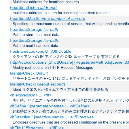
Multicast address for heartbeat packets
HeartbeatListen
addr:port
multicast address to listen for incoming heartbeat requests
HeartbeatMaxServers
number-of-servers
Specifies the maximum number of servers that will be sending heartbe
HeartbeatStorage
file-path
Path to store heartbeat data
HeartbeatStorage
file-path
Path to read heartbeat data
HostnameLookups On|Off|Double
クライアントの IP アドレスの DNS ルックアップを 有効にする
HttpProtocolOptions [Strict|Unsafe] [RegisteredMethods|LenientM
Modify restrictions on HTTP Request Messages
IdentityCheck On|Off
リモートユーザの RFC 1413 によるアイデンティティのロギングを 
IdentityCheckTimeout
seconds
Ident リクエストがタイムアウトするまでの期間を決める
<If
expression
> ... </If>
実行時、リクエストが条件を満たした場合にのみ適用される ディレ
<IfDefine [!]
parameter-name
> ... </IfDefine>
起動時にテストが真であるときのみに処理されるディレクティブを 
<IfDirective [!]
directive-name
> ... </IfDirective>
Encloses directives that are processed conditional on the presence or
<IfFile [!]
filename
> ... </IfFile>