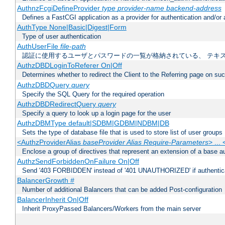
AuthnzFcgiDefineProvider
type
provider-name
backend-address
Defines a FastCGI application as a provider for authentication and/or 
AuthType None|Basic|Digest|Form
Type of user authentication
AuthUserFile
file-path
認証に使用するユーザとパスワードの一覧が格納されている、 テキ
AuthzDBDLoginToReferer On|Off
Determines whether to redirect the Client to the Referring page on succ
AuthzDBDQuery
query
Specify the SQL Query for the required operation
AuthzDBDRedirectQuery
query
Specify a query to look up a login page for the user
AuthzDBMType default|SDBM|GDBM|NDBM|DB
Sets the type of database file that is used to store list of user groups
<AuthzProviderAlias
baseProvider Alias Require-Parameters
> ...
Enclose a group of directives that represent an extension of a base au
AuthzSendForbiddenOnFailure On|Off
Send '403 FORBIDDEN' instead of '401 UNAUTHORIZED' if authenticat
BalancerGrowth
#
Number of additional Balancers that can be added Post-configuration
BalancerInherit On|Off
Inherit ProxyPassed Balancers/Workers from the main server