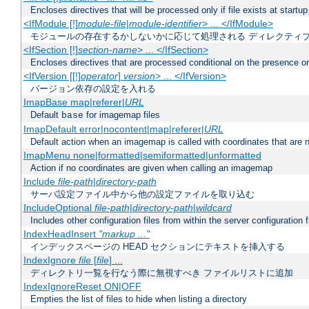
Encloses directives that will be processed only if file exists at startup
<IfModule [!]
module-file
|
module-identifier
> ... </IfModule>
モジュールの存在するかしないかに応じて処理される ディレクティ
<IfSection [!]
section-name
> ... </IfSection>
Encloses directives that are processed conditional on the presence or
<IfVersion [[!]
operator
]
version
> ... </IfVersion>
バージョン依存の設定を入れる
ImapBase map|referer|
URL
Default
for imagemap files
base
ImapDefault error|nocontent|map|referer|
URL
Default action when an imagemap is called with coordinates that are n
ImapMenu none|formatted|semiformatted|unformatted
Action if no coordinates are given when calling an imagemap
Include
file-path
|
directory-path
サーバ設定ファイル中から他の設定ファイルを取り込む
IncludeOptional
file-path
|
directory-path
|
wildcard
Includes other configuration files from within the server configuration f
IndexHeadInsert
"markup ..."
インデックスページの HEAD セクションにテキストを挿入する
IndexIgnore
file
[
file
] ...
ディレクトリ一覧を行なう際に無視すべき ファイルリストに追加
IndexIgnoreReset ON|OFF
Empties the list of files to hide when listing a directory