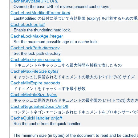
CacheKeyBaseURL
URL
Override the base URL of reverse proxied cache keys.
CacheLastModifiedFactor
float
LastModified の日付に基づいて有効期限 (expiry) を計算するため
CacheLock
on|off
Enable the thundering herd lock.
CacheLockMaxAge
integer
Set the maximum possible age of a cache lock.
CacheLockPath
directory
Set the lock path directory.
CacheMaxExpire
seconds
ドキュメントをキャッシュする最大時間を秒数で表したもの
CacheMaxFileSize
bytes
キャッシュに保管されるドキュメントの最大の (バイトでの) サイズ
CacheMinExpire
seconds
ドキュメントをキャッシュする最小秒数
CacheMinFileSize
bytes
キャッシュに保管されるドキュメントの最小限の (バイトでの) 大き
CacheNegotiatedDocs On|Off
コンテントネゴシエーションされたドキュメントをプロキシサーバが
CacheQuickHandler
on|off
Run the cache from the quick handler.
The minimum size (in bytes) of the document to read and be cached 