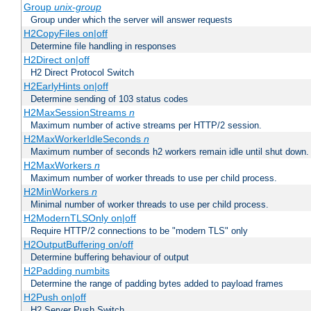
Group
unix-group
Group under which the server will answer requests
H2CopyFiles on|off
Determine file handling in responses
H2Direct on|off
H2 Direct Protocol Switch
H2EarlyHints on|off
Determine sending of 103 status codes
H2MaxSessionStreams
n
Maximum number of active streams per HTTP/2 session.
H2MaxWorkerIdleSeconds
n
Maximum number of seconds h2 workers remain idle until shut down.
H2MaxWorkers
n
Maximum number of worker threads to use per child process.
H2MinWorkers
n
Minimal number of worker threads to use per child process.
H2ModernTLSOnly on|off
Require HTTP/2 connections to be "modern TLS" only
H2OutputBuffering on/off
Determine buffering behaviour of output
H2Padding numbits
Determine the range of padding bytes added to payload frames
H2Push on|off
H2 Server Push Switch