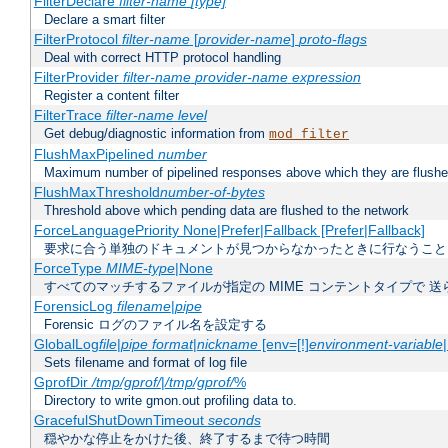
FilterDeclare
filter-name
[type]
Declare a smart filter
FilterProtocol
filter-name
[
provider-name
]
proto-flags
Deal with correct HTTP protocol handling
FilterProvider
filter-name
provider-name
expression
Register a content filter
FilterTrace
filter-name
level
Get debug/diagnostic information from
mod_filter
FlushMaxPipelined
number
Maximum number of pipelined responses above which they are flushe
FlushMaxThreshold
number-of-bytes
Threshold above which pending data are flushed to the network
ForceLanguagePriority None|Prefer|Fallback [Prefer|Fallback]
要求に合う単独のドキュメントが見つからなかったときに行なうこと
ForceType
MIME-type
|None
すべてのマッチするファイルが指定の MIME コンテントタイプで 
ForensicLog
filename
|
pipe
Forensic ログのファイル名を設定する
GlobalLog
file
|
pipe
format
|
nickname
[env=[!]
environment-variable
Sets filename and format of log file
GprofDir
/tmp/gprof/
|
/tmp/gprof/
%
Directory to write gmon.out profiling data to.
GracefulShutDownTimeout
seconds
穏やかな停止をかけた後、終了するまで待つ時間