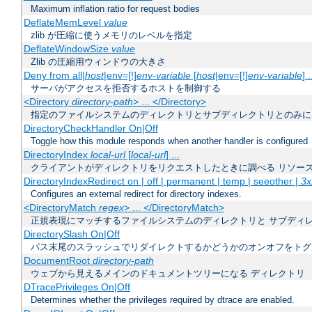
Maximum inflation ratio for request bodies
DeflateMemLevel
value
zlib が圧縮に使うメモリのレベルを指定
DeflateWindowSize
value
Zlib の圧縮用ウィンドウの大きさ
Deny from all|
host
|env=[!]
env-variable
[
host
|env=[!]
env-variable
] .
サーバがアクセスを拒否するホストを制御する
<Directory
directory-path
> ... </Directory>
指定のファイルシステムのディレクトリとサブディレクトリとのみに
DirectoryCheckHandler On|Off
Toggle how this module responds when another handler is configured
DirectoryIndex
local-url
[
local-url
] ...
クライアントがディレクトリをリクエストしたときに調べる リソー
DirectoryIndexRedirect on | off | permanent | temp | seeother |
3x
Configures an external redirect for directory indexes.
<DirectoryMatch
regex
> ... </DirectoryMatch>
正規表現にマッチするファイルシステムのディレクトリと サブディ
DirectorySlash On|Off
パス末尾のスラッシュでリダイレクトするかどうかのオンオフをトグ
DocumentRoot
directory-path
ウェブから見えるメインのドキュメントツリーになる ディレクトリ
DTracePrivileges On|Off
Determines whether the privileges required by dtrace are enabled.