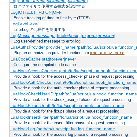
LogFormat
format
|
nickname
[
nickname
]
ログファイルで使用する書式を設定する
LogIOTrackTTFB ON|OFF
Enable tracking of time to first byte (TTFB)
LogLevel
level
ErrorLog の冗長性を制御する
LogMessage
message
[hook=
hook
] [expr=
expression
]
Log user-defined message to error log
LuaAuthzProvider provider_name /path/to/lua/script.lua function
Plug an authorization provider function into
mod_authz_core
LuaCodeCache stat|forever|never
Configure the compiled code cache.
LuaHookAccessChecker /path/to/lua/script.lua hook_function_name
Provide a hook for the access_checker phase of request processing
LuaHookAuthChecker /path/to/lua/script.lua hook_function_name [
Provide a hook for the auth_checker phase of request processing
LuaHookCheckUserID /path/to/lua/script.lua hook_function_name [
Provide a hook for the check_user_id phase of request processing
LuaHookFixups /path/to/lua/script.lua hook_function_name
Provide a hook for the fixups phase of a request processing
LuaHookInsertFilter /path/to/lua/script.lua hook_function_name
Provide a hook for the insert_filter phase of request processing
LuaHookLog /path/to/lua/script.lua log_function_name
Provide a hook for the access log phase of a request processing