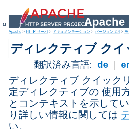
Apach
Apache
>
HTTP サーバ
>
ドキュメンテーション
>
バージョン 2.4
>
モ
ディレクティブ ク
翻訳済み言語:
de
|
e
ディレクティブ クイックリフ
定ディレクティブの 使用
とコンテキストを示してい
り詳しい情報に関しては
い。