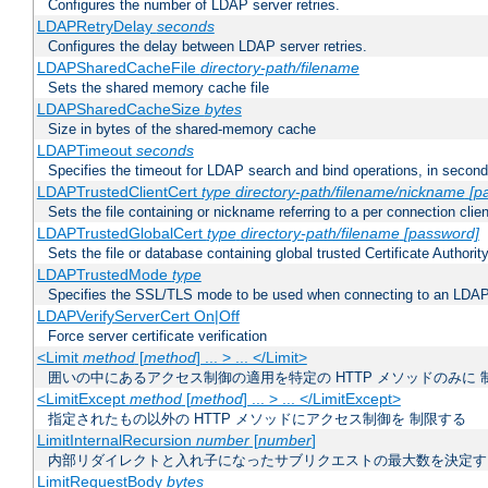
Configures the number of LDAP server retries.
LDAPRetryDelay
seconds
Configures the delay between LDAP server retries.
LDAPSharedCacheFile
directory-path/filename
Sets the shared memory cache file
LDAPSharedCacheSize
bytes
Size in bytes of the shared-memory cache
LDAPTimeout
seconds
Specifies the timeout for LDAP search and bind operations, in secon
LDAPTrustedClientCert
type
directory-path/filename/nickname
[p
Sets the file containing or nickname referring to a per connection clien
LDAPTrustedGlobalCert
type
directory-path/filename
[password]
Sets the file or database containing global trusted Certificate Authority 
LDAPTrustedMode
type
Specifies the SSL/TLS mode to be used when connecting to an LDAP
LDAPVerifyServerCert On|Off
Force server certificate verification
<Limit
method
[
method
] ... > ... </Limit>
囲いの中にあるアクセス制御の適用を特定の HTTP メソッドのみに 
<LimitExcept
method
[
method
] ... > ... </LimitExcept>
指定されたもの以外の HTTP メソッドにアクセス制御を 制限する
LimitInternalRecursion
number
[
number
]
内部リダイレクトと入れ子になったサブリクエストの最大数を決定す
LimitRequestBody
bytes