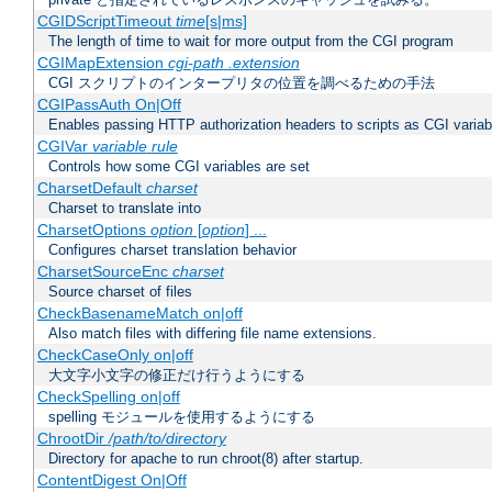
CGIDScriptTimeout
time
[s|ms]
The length of time to wait for more output from the CGI program
CGIMapExtension
cgi-path
.extension
CGI スクリプトのインタープリタの位置を調べるための手法
CGIPassAuth On|Off
Enables passing HTTP authorization headers to scripts as CGI variab
CGIVar
variable
rule
Controls how some CGI variables are set
CharsetDefault
charset
Charset to translate into
CharsetOptions
option
[
option
] ...
Configures charset translation behavior
CharsetSourceEnc
charset
Source charset of files
CheckBasenameMatch on|off
Also match files with differing file name extensions.
CheckCaseOnly on|off
大文字小文字の修正だけ行うようにする
CheckSpelling on|off
spelling モジュールを使用するようにする
ChrootDir
/path/to/directory
Directory for apache to run chroot(8) after startup.
ContentDigest On|Off