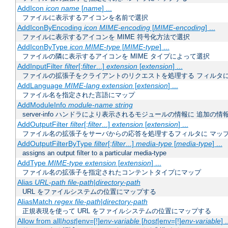
AddIcon
icon
name
[
name
] ...
ファイルに表示するアイコンを名前で選択
AddIconByEncoding
icon
MIME-encoding
[
MIME-encoding
] ...
ファイルに表示するアイコンを MIME 符号化方法で選択
AddIconByType
icon
MIME-type
[
MIME-type
] ...
ファイルの隣に表示するアイコンを MIME タイプによって選択
AddInputFilter
filter
[;
filter
...]
extension
[
extension
] ...
ファイルの拡張子をクライアントのリクエストを処理する フィルタ
AddLanguage
MIME-lang
extension
[
extension
] ...
ファイル名を指定された言語にマップ
AddModuleInfo
module-name
string
server-info ハンドラにより表示されるモジュールの情報に 追加の
AddOutputFilter
filter
[;
filter
...]
extension
[
extension
] ...
ファイル名の拡張子をサーバからの応答を処理するフィルタに マッ
AddOutputFilterByType
filter
[;
filter
...]
media-type
[
media-type
] ...
assigns an output filter to a particular media-type
AddType
MIME-type
extension
[
extension
] ...
ファイル名の拡張子を指定されたコンテントタイプにマップ
Alias
URL-path
file-path
|
directory-path
URL をファイルシステムの位置にマップする
AliasMatch
regex
file-path
|
directory-path
正規表現を使って URL をファイルシステムの位置にマップする
Allow from all|
host
|env=[!]
env-variable
[
host
|env=[!]
env-variable
] .