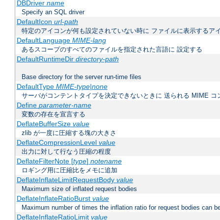
DBDriver
name
Specify an SQL driver
DefaultIcon
url-path
特定のアイコンが何も設定されていない時に ファイルに表示するア
DefaultLanguage
MIME-lang
あるスコープのすべてのファイルを指定された言語に 設定する
DefaultRuntimeDir
directory-path
Base directory for the server run-time files
DefaultType
MIME-type|none
サーバがコンテントタイプを決定できないときに 送られる MIME 
Define
parameter-name
変数の存在を宣言する
DeflateBufferSize
value
zlib が一度に圧縮する塊の大きさ
DeflateCompressionLevel
value
出力に対して行なう圧縮の程度
DeflateFilterNote [
type
]
notename
ロギング用に圧縮比をメモに追加
DeflateInflateLimitRequestBody
value
Maximum size of inflated request bodies
DeflateInflateRatioBurst
value
Maximum number of times the inflation ratio for request bodies can b
DeflateInflateRatioLimit
value