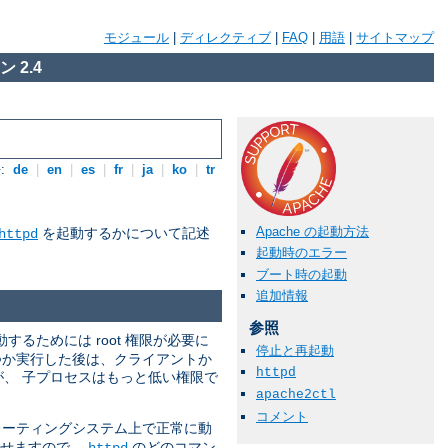
モジュール
|
ディレクティブ
|
FAQ
|
用語
|
サイトマップ
 2.4
:
de
|
en
|
es
|
fr
|
ja
|
ko
|
tr
Apache の起動方法
を起動するかについて記述
httpd
起動時のエラー
ブート時の起動
追加情報
参照
動するためには root 権限が必要に
停止と再起動
つか実行した後は、クライアントか
httpd
すが、 子プロセスはもっと低い権限で
apache2ctl
コメント
ーティングシステム上で正常に動
させますので、
のどのコマン
httpd