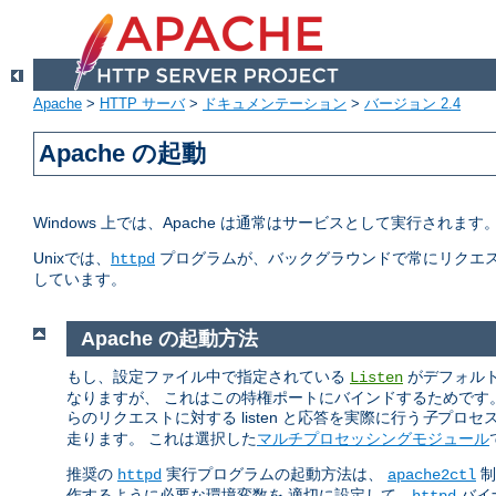
Apache
>
HTTP サーバ
>
ドキュメンテーション
>
バージョン 2.4
Apache の起動
Windows 上では、Apache は通常はサービスとして実行されま
Unixでは、
プログラムが、バックグラウンドで常にリクエス
httpd
しています。
Apache の起動方法
もし、設定ファイル中で指定されている
がデフォルトの
Listen
なりますが、 これはこの特権ポートにバインドするためです
らのリクエストに対する listen と応答を実際に行う
子
プロセ
走ります。 これは選択した
マルチプロセッシングモジュール
推奨の
実行プログラムの起動方法は、
制
httpd
apache2ctl
作するように必要な環境変数を 適切に設定して、
バイ
httpd