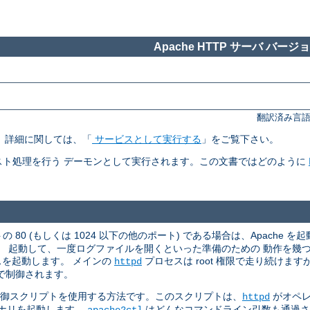
Apache HTTP サーバ バージョン
翻訳済み言語
す。 詳細に関しては、「
サービスとして実行する
」をご覧下さい。
ト処理を行う デーモンとして実行されます。この文書ではどのように
 80 (もしくは 1024 以下の他のポート) である場合は、Apache を起
。 起動して、一度ログファイルを開くといった準備のための 動作を幾
スを起動します。 メインの
プロセスは root 権限で走り続けま
httpd
で制御されます。
御スクリプトを使用する方法です。このスクリプトは、
がオペレ
httpd
ナリを起動します。
はどんなコマンドライン引数も通過
apache2ctl