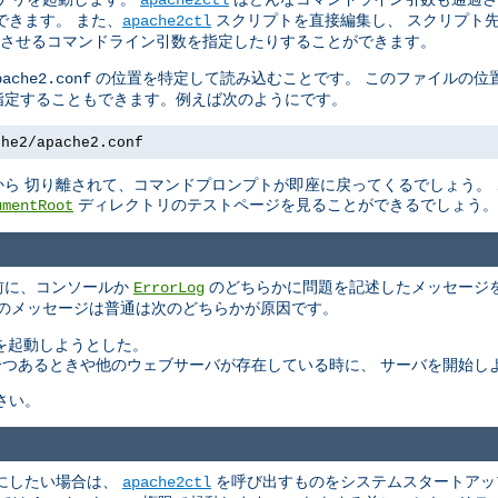
できます。 また、
スクリプトを直接編集し、 スクリプト
apache2ctl
させるコマンドライン引数を指定したりすることができます。
の位置を特定して読み込むことです。 このファイルの位
pache2.conf
指定することもできます。例えば次のようにです。
che2/apache2.conf
ら 切り離されて、コマンドプロンプトが即座に戻ってくるでしょう。
ディレクトリのテストページを見ることができるでしょう。
umentRoot
る前に、コンソールか
のどちらかに問題を記述したメッセージを
ErrorLog
このメッセージは普通は次のどちらかが原因です。
バを起動しようとした。
もう一つあるときや他のウェブサーバが存在している時に、 サーバを開始し
さい。
にしたい場合は、
を呼び出すものをシステムスタートアッ
apache2ctl