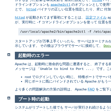
ドラインオプションも
のオプションとして使用
apache2ctl
とで、
バイナリの正しい位置を指定したり、
常に
付加
httpd
が起動されてまず最初にすることは、
設定ファイル
httpd
a
が、実行時に
コマンドラインオプションを使って 位置を
-f
/usr/local/apache2/bin/apache2ctl -f /etc/apa
スタートアップが万事上手くいったら、サーバはターミナルか
示しています。 その後はブラウザでサーバに接続して、
Doc
起動時のエラー
Apache は、起動時に致命的な問題に遭遇すると、 終了す
メッセージは 「
」 です。
Unable to bind to Port ...
root でログインしていない時に、 特権ポートでサー
同じポートに既にバインドされている Apache が
より多くの問題解決の方策の説明は、 Apache
FAQ
をご覧下
ブート時の起動
システムがリブートした後でも サーバが実行され続けるよう