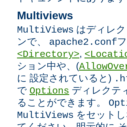
Multiviews
はディレク
MultiViews
ンで、
フ
apache2.conf
,
<Directory>
<Locati
ション中や、(
AllowOve
に 設定されていると)
.h
で
ディレクテ
Options
ることができます。
Opt
をセットし
MultiViews
てください。明示的に 