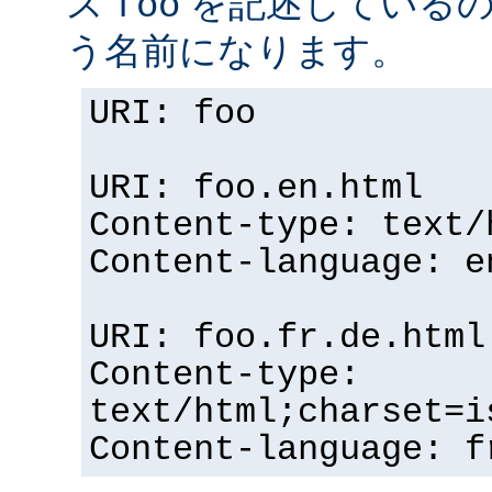
ス
を記述している
foo
う名前になります。
URI: foo
URI: foo.en.html
Content-type: text/
Content-language: e
URI: foo.fr.de.html
Content-type:
text/html;charset=i
Content-language: f