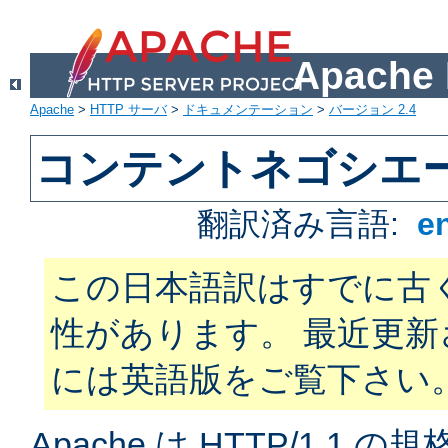
Apach
Apache
>
HTTP サーバ
>
ドキュメンテーション
>
バージョン 2.4
コンテントネゴシエ
翻訳済み言語:
e
この日本語訳はすでに古
性があります。 最近更
には英語版をご覧下さい
Apache は HTTP/1.1