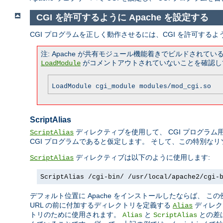
CGI を許可するように Apache を設定する
CGI プログラムを正しく動作させるには、CGI を許可するよ
注: Apache が共有モジュール機能着きでビルドされ
がコメントアウトされていないことを確認し
LoadModule
LoadModule cgi_module modules/mod_cgi.so
ScriptAlias
ディレクティブを使用して、 CGI プログラム用
ScriptAlias
CGI プログラムであると仮定します。 そして、この特別な
ディレクティブは以下のように使用します:
ScriptAlias
ScriptAlias /cgi-bin/ /usr/local/apache2/cgi-
デフォルト位置に Apache をインストールしたならば、 
URL の前に付加するディレクトリを定義する
ディレク
Alias
トリのために使用されます。
と
との差
Alias
ScriptAlias