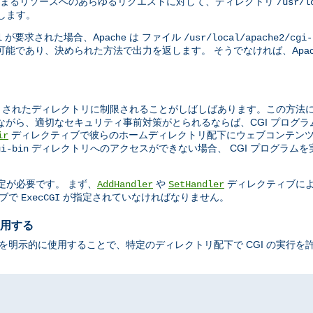
まるリソースへのあらゆるリクエストに対して、ディレクトリ
/usr/l
示します。
が要求された場合、Apache は ファイル
l
/usr/local/apache2/cgi-
能であり、決められた方法で出力を返します。 そうでなければ、Apac
されたディレクトリに制限されることがしばしばあります。この方法によ
ながら、適切なセキュリティ事前対策がとられるならば、CGI プログ
ディレクティブで彼らのホームディレクトリ配下にウェブコンテンツ
ir
ディレクトリへのアクセスができない場合、 CGI プログラム
gi-bin
定が必要です。 まず、
や
ディレクティブに
AddHandler
SetHandler
ブで
が指定されていなければなりません。
ExecCGI
使用する
を明示的に使用することで、特定のディレクトリ配下で CGI の実行を