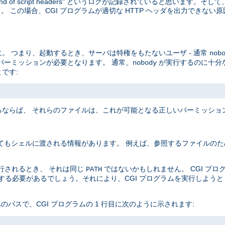
end of script headers" というログが記録されていると思います。
 この場合、CGI プログラムが適切な HTTP ヘッダを出力できない
。 つまり、起動するとき、サーバは特権をもたないユーザ - 通常
nob
パーミッションが必要となります。 通常、
が実行するのに十分
nobody
です:
ならば、 それらのファイルは、これが可能となる正しいパーミッショ
てもシェルに渡される情報があります。 例えば、参照するファイルのた
実行されるとき、 それは同じ
ではないかもしれません。 CGI プ
PATH
定する必要があるでしょう。それにより、CGI プログラムを実行しよう
 へのパスで、CGI プログラムの 1 行目に次のように示されます: