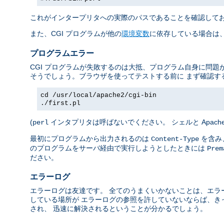
これがインタープリタへの実際のパスであることを確認して
また、CGI プログラムが他の
環境変数
に依存している場合は、
プログラムエラー
CGI プログラムが失敗するのは大抵、プログラム自身に問題
そうでしょう。ブラウザを使ってテストする前に まず確認す
cd /usr/local/apache2/cgi-bin
./first.pl
(
インタプリタは呼ばないでください。 シェルと Apac
perl
最初にプログラムから出力されるのは
を含み、
Content-Type
のプログラムをサーバ経由で実行しようとしたときには
Prem
ださい。
エラーログ
エラーログは友達です。 全てのうまくいかないことは、エラ
している場所が エラーログの参照を許していないならば、き
され、 迅速に解決されるということが分かるでしょう。