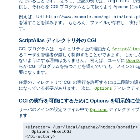
んでいることです。 従って、上記の例では、
で始
/cgi-bin/
供し、それらを CGI プログラムとして扱うよう Apache に
例えば、URL
http://www.example.com/cgi-bin/test.p
を返すことを試みます。 もちろん、ファイルが存在し、実行可
す。
ScriptAlias ディレクトリ外の CGI
CGI プログラムは、セキュリティ上の理由から
ScriptAlias
るユーザを管理者が厳しく制御することができます。 しかし
ないようにする理由はありません。 例えば、ユーザに
UserD
らが CGI プログラムを持つことを望んでいても、メインの
c
要になります。
任意のディレクトリで CGI の実行を許可するには二段階の設
になっている必要があります。 次に、
ディレクティ
Options
CGI の実行を可能にするために Options を明示的に
サーバのメインの設定ファイル中で
ディレクティブ
Options
ます:
<Directory /usr/local/apache2/htdocs/somedir>
Options +ExecCGI
</Directory>