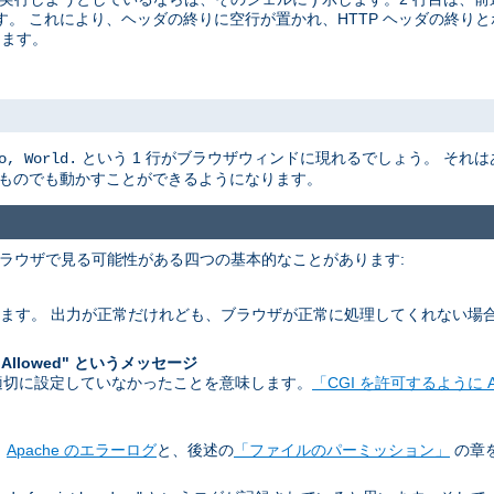
。 これにより、ヘッダの終りに空行が置かれ、HTTP ヘッダの終りと
ります。
という 1 行がブラウザウィンドに現れるでしょう。 それ
o, World.
なものでも動かすことができるようになります。
 ブラウザで見る可能性がある四つの基本的なことがあります:
します。 出力が正常だけれども、ブラウザが正常に処理してくれない場
。
 Allowed" というメッセージ
 を適切に設定していなかったことを意味します。
「CGI を許可するように A
。
Apache のエラーログ
と、後述の
「ファイルのパーミッション」
の章