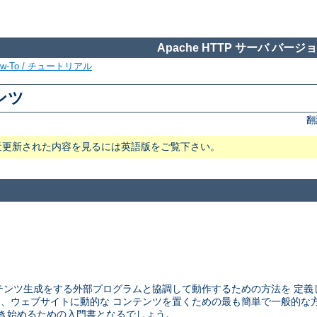
Apache HTTP サーバ バージョン
ow-To / チュートリアル
テンツ
翻
近更新された内容を見るには英語版をご覧下さい。
ウェブサーバが コンテンツ生成をする外部プログラムと協調して動作するための方法
CGI は、ウェブサイトに動的な コンテンツを置くための最も簡単で一般的
ラムを書き始めるための入門書となるでしょう。