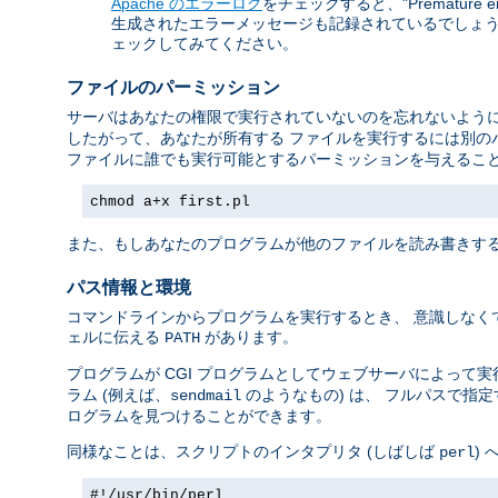
Apache のエラーログ
をチェックすると、"Premature 
生成されたエラーメッセージも記録されているでしょう。
ェックしてみてください。
ファイルのパーミッション
サーバはあなたの権限で実行されていないのを忘れないように
したがって、あなたが所有する ファイルを実行するには別の
ファイルに誰でも実行可能とするパーミッションを与えること
chmod a+x first.pl
また、もしあなたのプログラムが他のファイルを読み書きする
パス情報と環境
コマンドラインからプログラムを実行するとき、 意識しなく
ェルに伝える
があります。
PATH
プログラムが CGI プログラムとしてウェブサーバによって
ラム (例えば、
のようなもの) は、 フルパスで指
sendmail
ログラムを見つけることができます。
同様なことは、スクリプトのインタプリタ (しばしば
)
perl
#!/usr/bin/perl