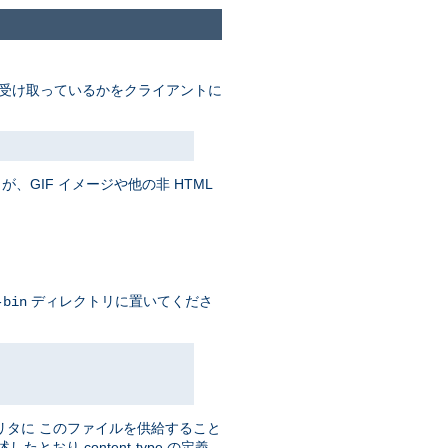
受け取っているかをクライアントに
、GIF イメージや他の非 HTML
ディレクトリに置いてくださ
-bin
リタに このファイルを供給すること
おり content-type の定義