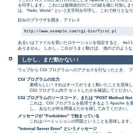
を印字します。 これには復帰改行の二つの組を後に付加します
は、"Hello, World." という文字列を印字し、これで終りとな
好みのブラウザを開き、アドレス
http://www.example.com/cgi-bin/first.pl
あるいはファイルを置いたロケーションを指定すると、
Hell
ありません。 しかし、これがうまく動けば、 他のどのよう
しかし、まだ動かない !
ウェブから CGI プログラムへのアクセスを行なったとき、
CGI プログラムの出力
素晴らしい ! それはすべてがうまく動いたことを意味
CGI プログラム内で セットしたかを確認してください
CGI プログラムのソースコード、または "POST Method Not
これは、CGI プログラムを処理できるよう Apache
し、 あなたが何を間違えたかを探してみてください。
メッセージが "Forbidden" で始まっている
これはパーミッションの問題ということを意味します
"Internal Server Error" というメッセージ