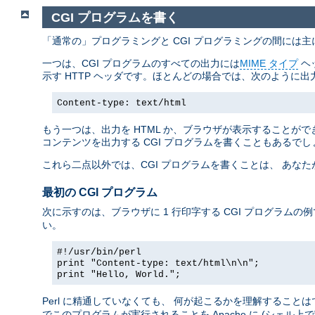
CGI プログラムを書く
「通常の」プログラミングと CGI プログラミングの間には
一つは、CGI プログラムのすべての出力には
MIME タイプ
ヘ
示す HTTP ヘッダです。ほとんどの場合では、次のように出
Content-type: text/html
もう一つは、出力を HTML か、ブラウザが表示することができ
コンテンツを出力する CGI プログラムを書くこともあるでし
これら二点以外では、CGI プログラムを書くことは、 あな
最初の CGI プログラム
次に示すのは、ブラウザに 1 行印字する CGI プログラムの
い。
#!/usr/bin/perl
print "Content-type: text/html\n\n";
print "Hello, World.";
Perl に精通していなくても、 何が起こるかを理解すること
でこのプログラムが実行されることを Apache に (シェル上で