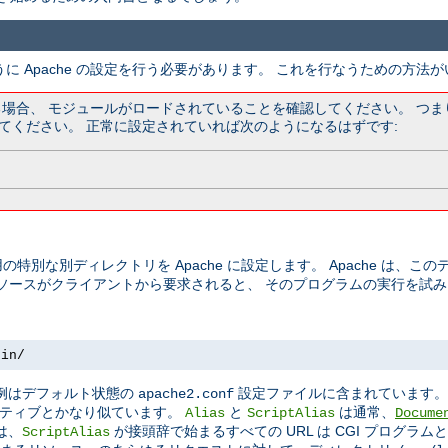
うに Apache の設定を行う必要があります。 これを行なうための方法
ている場合、 モジュールがロードされていることを確認してください。 つ
てください。 正常に設定されていれば次のようになるはずです:
の特別な別ディレクトリを Apache に設定します。 Apache は、
リソースがクライアントから要求されると、 そのプログラムの実行を試
bin/
この例はデフォルト状態の
設定ファイルに含まれています
apache2.conf
ティブとかなり似ています。
と
は通常、
Alias
ScriptAlias
Docume
は、
が接頭辞で始まるすべての URL は CGI プログラ
ScriptAlias