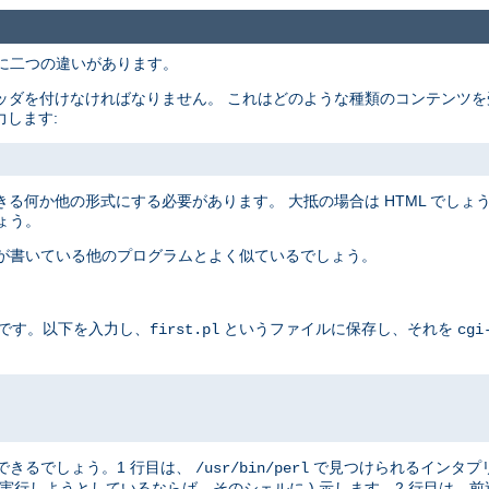
主に二つの違いがあります。
ッダを付けなければなりません。 これはどのような種類のコンテンツを
力します:
る何か他の形式にする必要があります。 大抵の場合は HTML でしょうが
ょう。
たが書いている他のプログラムとよく似ているでしょう。
例です。以下を入力し、
というファイルに保存し、それを
first.pl
cgi
はできるでしょう。1 行目は、
で見つけられるインタプ
/usr/bin/perl
実行しようとしているならば、そのシェルに ) 示します。2 行目は、前述したと