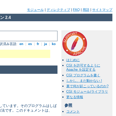
モジュール
|
ディレクティブ
|
FAQ
|
用語
|
サイトマップ
 2.4
訳済み言語:
en
|
es
|
fr
|
ja
|
ko
はじめに
CGI を許可するように
Apache を設定する
CGI プログラムを書く
しかし、まだ動かない !
裏で何が起こっているのか?
CGI モジュール/ライブラリ
更なる情報
参照
を 定義しています。そのプログラムはしば
な方法です。このドキュメントは、
コメント