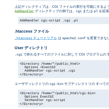
上記ディレクティブは、CGI ファイルの実行を可能にするよう 
ディレクティブの例では、
または
を拡張
AddHandler
cgi
pl
AddHandler cgi-script .cgi .pl
.htaccess ファイル
チュートリアル
は
を変更できない
.htaccess
apache2.conf
User ディレクトリ
で終わるすべてのファイルに対して CGI プログラムの
.cgi
<Directory /home/*/public_html>
Options +ExecCGI
AddHandler cgi-script .cgi
</Directory>
ユーザディレクトリの
サブディレクトリの すべての
cgi-bin
<Directory /home/*/public_html/cgi-bin>
Options ExecCGI
SetHandler cgi-script
</Directory>