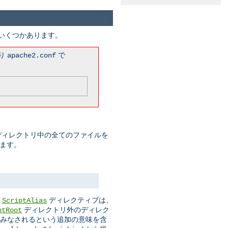
がいくつかあります。
まり
で
apache2.conf
このディレクトリ中の全てのファイルを
みます。
。
ディレクティブは、
ScriptAlias
ディレクトリ外のディレク
ntRoot
ムとみなされるという追加の意味を含