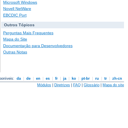
Microsoft Windows
Novell NetWare
EBCDIC Port
Outros Tópicos
Perguntas Mais Frequentes
Mapa do Site
Documentação para Desenvolvedores
Outras Notas
poníveis:
da
|
de
|
en
|
es
|
fr
|
ja
|
ko
|
pt-br
|
ru
|
tr
|
zh-cn
Módulos
|
Diretrizes
|
FAQ
|
Glossário
|
Mapa do site