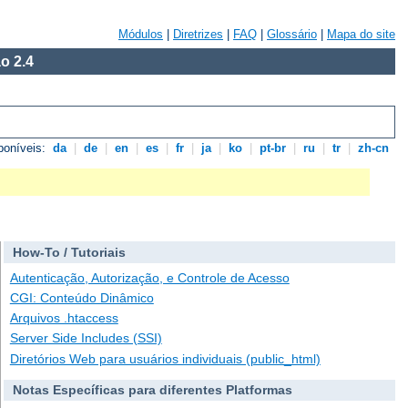
Módulos
|
Diretrizes
|
FAQ
|
Glossário
|
Mapa do site
o 2.4
poníveis:
da
|
de
|
en
|
es
|
fr
|
ja
|
ko
|
pt-br
|
ru
|
tr
|
zh-cn
How-To / Tutoriais
Autenticação, Autorização, e Controle de Acesso
CGI: Conteúdo Dinâmico
Arquivos .htaccess
Server Side Includes (SSI)
Diretórios Web para usuários individuais (public_html)
Notas Específicas para diferentes Platformas