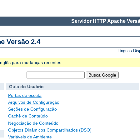
Servidor HTTP Apache Versã
e Versão 2.4
Línguas Dis
 Inglês para mudanças recentes.
Guia do Usuário
Portas de escuta
Arquivos de Configuração
Seções de Configuração
Cachê de Conteúdo
Negociação de Conteúdo
Objetos Dinâmicos Compartilhados (DSO)
Variáveis de Ambiente