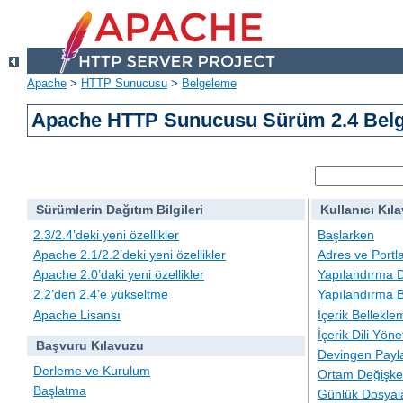
Apache
>
HTTP Sunucusu
>
Belgeleme
Apache HTTP Sunucusu Sürüm 2.4 Belg
Sürümlerin Dağıtım Bilgileri
Kullanıcı Kıl
2.3/2.4’deki yeni özellikler
Başlarken
Apache 2.1/2.2’deki yeni özellikler
Adres ve Portl
Apache 2.0’daki yeni özellikler
Yapılandırma D
2.2’den 2.4’e yükseltme
Yapılandırma B
Apache Lisansı
İçerik Bellekle
İçerik Dili Yöne
Başvuru Kılavuzu
Devingen Payla
Derleme ve Kurulum
Ortam Değişken
Başlatma
Günlük Dosyal