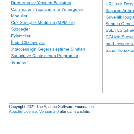
Durdurma ve Yeniden Başlatma
URL’lerin Dosy
Çalışma anı Yapılandırma Yönergeleri
Başarım Arttır
Modüller
Güvenlik İpuçla
Çok Süreçlilik Modülleri (MPM’ler)
Sunucu Geneli
Süzgeçler
SSL/TLS Şifre
Eylemciler
CGI için Suexe
İfade Çözümleyici
mod_rewrite i
.htaccess için Geçersizleştirme Sınıfları
Sanal Konakla
Sunucu ve Desteklenen Programlar
Terimler
Copyright 2021 The Apache Software Foundation.
Apache License, Version 2.0
altında lisanslıdır.