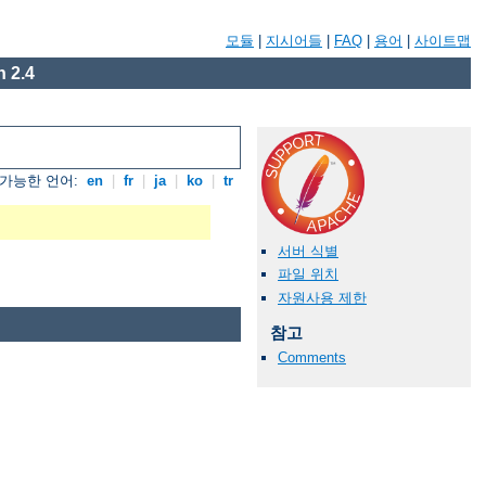
모듈
|
지시어들
|
FAQ
|
용어
|
사이트맵
 2.4
가능한 언어:
en
|
fr
|
ja
|
ko
|
tr
서버 식별
파일 위치
자원사용 제한
참고
Comments