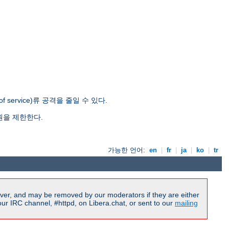
ervice)류 공격을 줄일 수 있다.
원을 제한한다.
가능한 언어:
en
|
fr
|
ja
|
ko
|
tr
ver, and may be removed by our moderators if they are either
r IRC channel, #httpd, on Libera.chat, or sent to our
mailing