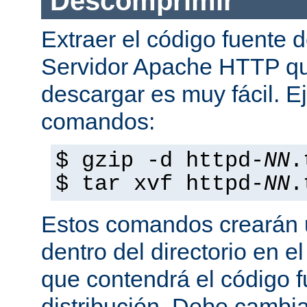
Descomprimir
Extraer el código fuente d
Servidor Apache HTTP q
descargar es muy fácil. E
comandos:
$ gzip -d httpd-
NN
.
$ tar xvf httpd-
NN
.
Estos comandos crearán u
dentro del directorio en e
que contendrá el código 
distribución. Debe cambia