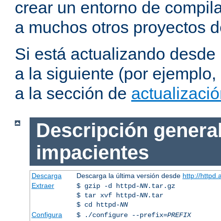
crear un entorno de compil
a muchos otros proyectos d
Si está actualizando desde
a la siguiente (por ejemplo,
a la sección de
actualizaci
Descripción general
impacientes
Descarga
Descarga la última versión desde
http://httpd
Extraer
$ gzip -d httpd-
NN
.tar.gz
$ tar xvf httpd-
NN
.tar
$ cd httpd-
NN
Configura
$ ./configure --prefix=
PREFIX