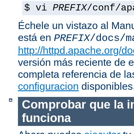
$ vi
PREFIX
/conf/ap
Échele un vistazo al Man
está en
PREFIX
/docs/m
http://httpd.apache.org/do
versión más reciente de 
completa referencia de l
configuracion
disponibles
Comprobar que la i
funciona