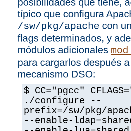
posibilidades que tiene, 
típico que configura Apac
con un
/sw/pkg/apache
flags determinados, y ad
módulos adicionales
mod
para cargarlos después a 
mecanismo DSO:
$ CC="pgcc" CFLAGS=
./configure --
prefix=/sw/pkg/apac
--enable-ldap=share
--enable-lua=shared