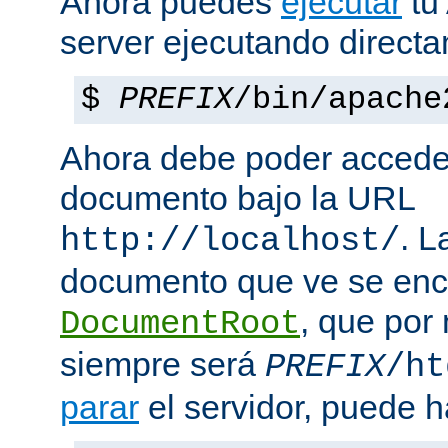
Ahora puedes
ejecutar
tu
server ejecutando direct
$
PREFIX
/bin/apache
Ahora debe poder acceder
documento bajo la URL
. L
http://localhost/
documento que ve se enc
, que por
DocumentRoot
siempre será
PREFIX
/ht
parar
el servidor, puede h