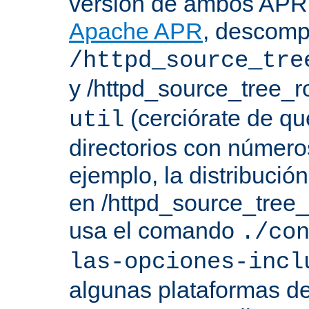
versión de ambos APR 
Apache APR
, descomp
/httpd_source_tre
y /httpd_source_tree_r
(cerciórate de qu
util
directorios con número
ejemplo, la distribuci
en /httpd_source_tree_r
usa el comando
./co
las-opciones-incl
algunas plataformas de