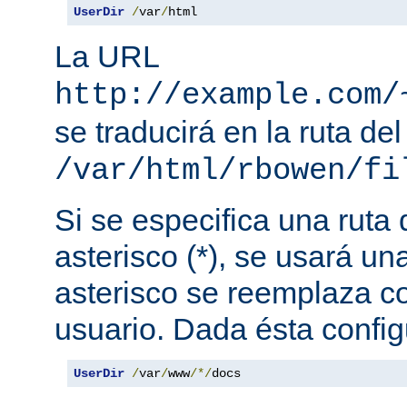
UserDir
/
var
/
html
La URL
http://example.com/
se traducirá en la ruta del
/var/html/rbowen/fi
Si se especifica una ruta
asterisco (*), se usará una
asterisco se reemplaza c
usuario. Dada ésta config
UserDir
/
var
/
www
/*/
docs