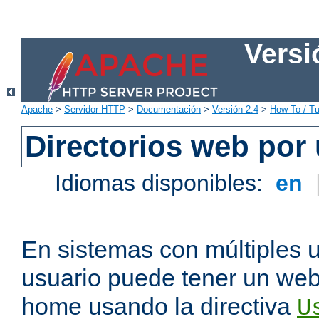
Versi
Apache
>
Servidor HTTP
>
Documentación
>
Versión 2.4
>
How-To / Tu
Directorios web por
Idiomas disponibles:
en
En sistemas con múltiples 
usuario puede tener un webs
home usando la directiva
U