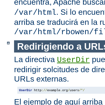
encuentra, Apache busc
. Si lo encue
/var/html
arriba se traducirá en la r
/var/html/rbowen/fi
Redirigiendo a URL
La directiva
pue
UserDir
redirigir solcitudes de dir
URLs externas.
UserDir
 http
://
example
.
org
/
users
/*/
El ejemplo de aquí arriba 