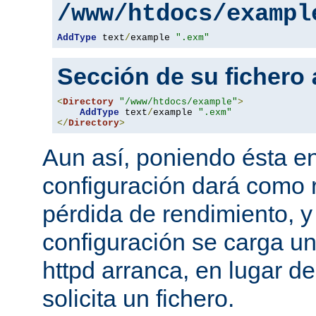
/www/htdocs/exampl
AddType
 text
/
example 
".exm"
Sección de su fichero
<
Directory
"/www/htdocs/example"
>
AddType
 text
/
example 
".exm"
</
Directory
>
Aun así, poniendo ésta en
configuración dará como 
pérdida de rendimiento, y
configuración se carga u
httpd arranca, en lugar d
solicita un fichero.