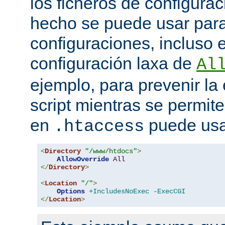
los ficheros de configurac
hecho se puede usar para 
configuraciones, incluso 
configuración laxa de
Al
ejemplo, para prevenir la
script mientras se permite
en
puede usa
.htaccess
<
Directory
"/www/htdocs"
>
AllowOverride
All
</
Directory
>
<
Location
"/"
>
Options
+IncludesNoExec
-ExecCGI
</
Location
>