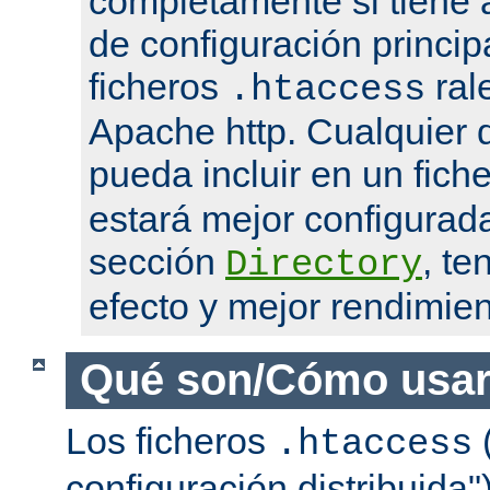
completamente si tiene 
de configuración princip
ficheros
ral
.htaccess
Apache http. Cualquier d
pueda incluir en un fich
estará mejor configurad
sección
, te
Directory
efecto y mejor rendimien
Qué son/Cómo usar
Los ficheros
(
.htaccess
configuración distribuida"