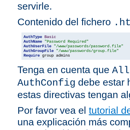
servirle.
Contenido del fichero
.h
AuthType
Basic
AuthName
"Password Required"
AuthUserFile
"/www/passwords/password.file"
AuthGroupFile
"/www/passwords/group.file"
Require
 group admins
Tenga en cuenta que
All
debe estar h
AuthConfig
estas directivas tengan al
Por favor vea el
tutorial 
una explicación más comp