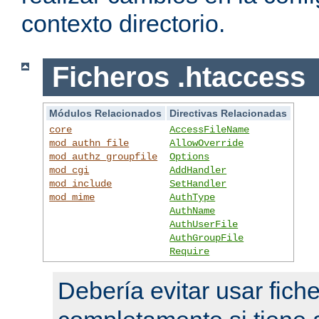
contexto directorio.
Ficheros .htaccess
Módulos Relacionados
Directivas Relacionadas
core
AccessFileName
mod_authn_file
AllowOverride
mod_authz_groupfile
Options
mod_cgi
AddHandler
mod_include
SetHandler
mod_mime
AuthType
AuthName
AuthUserFile
AuthGroupFile
Require
Debería evitar usar fich