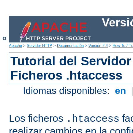
Versi
Apache
>
Servidor HTTP
>
Documentación
>
Versión 2.4
>
How-To / Tu
Tutorial del Servid
Ficheros .htaccess
Idiomas disponibles:
en
Los ficheros
fac
.htaccess
realizar cambios en la conf