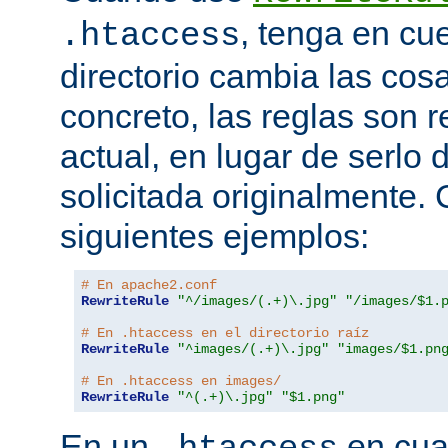
, tenga en cu
.htaccess
directorio cambia las cos
concreto, las reglas son re
actual, en lugar de serlo 
solicitada originalmente.
siguientes ejemplos:
# En apache2.conf
RewriteRule
"^/images/(.+)\.jpg"
"/images/$1.
# En .htaccess en el directorio raíz
RewriteRule
"^images/(.+)\.jpg"
"images/$1.pn
# En .htaccess en images/
RewriteRule
"^(.+)\.jpg"
"$1.png"
En un
en cual