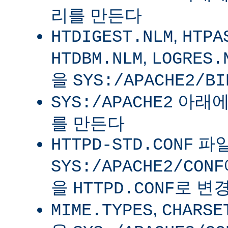
리를 만든다
,
HTDIGEST.NLM
HTPA
,
HTDBM.NLM
LOGRES.
을
SYS:/APACHE2/BI
아래
SYS:/APACHE2
를 만든다
파
HTTPD-STD.CONF
SYS:/APACHE2/CONF
을
로 변
HTTPD.CONF
,
MIME.TYPES
CHARSE