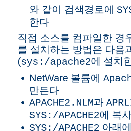
와 같이 검색경로에
SY
한다
직접 소스를 컴파일한 경우 
를 설치하는 방법은 다음
(
에 설치한
sys:/apache2
NetWare 볼륨에
Apac
만든다
과
APACHE2.NLM
APRL
에 복
SYS:/APACHE2
아래
SYS:/APACHE2