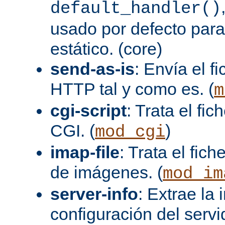
default_handler()
usado por defecto para
estático. (core)
send-as-is
: Envía el 
HTTP tal y como es. (
m
cgi-script
: Trata el fi
CGI. (
)
mod_cgi
imap-file
: Trata el fi
de imágenes. (
mod_im
server-info
: Extrae la
configuración del servid